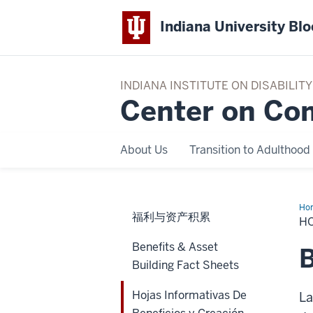
Indiana University Bl
INDIANA INSTITUTE ON DISABILI
Center on Co
About Us
Transition to Adulthood
Ho
福利与资产积累
Inf
HO
De
Ben
Benefits & Asset
y
B
Cre
Building Fact Sheets
De
Act
Hojas Informativas De
La