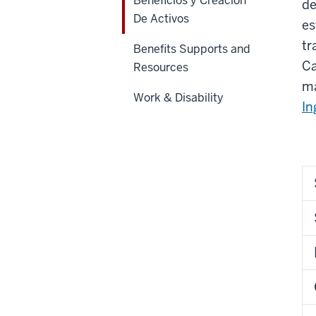
Beneficios y Creación
de
De Activos
es
tr
Benefits Supports and
Ca
Resources
má
Work & Disability
In