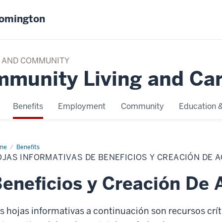
oomington
TY AND COMMUNITY
mmunity Living and Ca
Benefits
Employment
Community
Education &
me
Hojas
Benefits
ormativas
JAS INFORMATIVAS DE BENEFICIOS Y CREACIÓN DE 
eficios
eneficios y Creación De 
ación
ivos
s hojas informativas a continuación son recursos crí